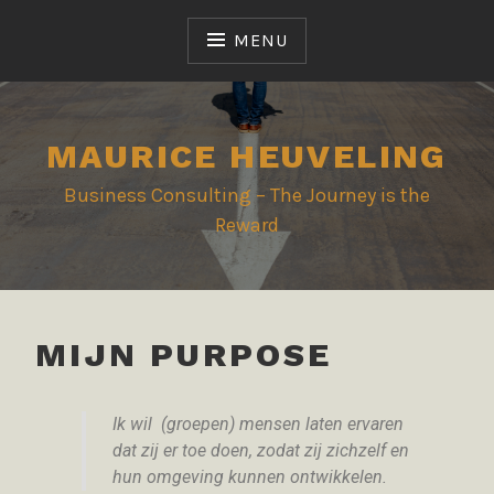
MENU
MAURICE HEUVELING
Business Consulting – The Journey is the
Reward
MIJN PURPOSE
Ik wil (groepen) mensen laten ervaren
dat zij er toe doen, zodat zij zichzelf en
hun omgeving kunnen ontwikkelen.